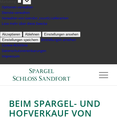
Marketing
Optionen verwalten
Dienste verwalten
Verwalten von {vendor_count}-Lieferanten
Lese mehr über diese Zwecke
Akzeptieren
Ablehnen
Einstellungen ansehen
Einstellungen ansehen
Einstellungen speichern
Cookie-Richtlinie
Datenschutzvereinbarungen
Impressum
BEIM SPARGEL- UND
HOFVERKAUF VON